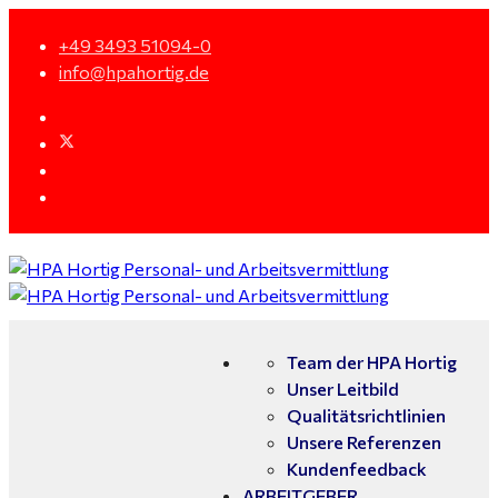
+49 3493 51094-0
info@hpahortig.de
Team der HPA Hortig
Unser Leitbild
Qualitätsrichtlinien
Unsere Referenzen
Kundenfeedback
ARBEITGEBER