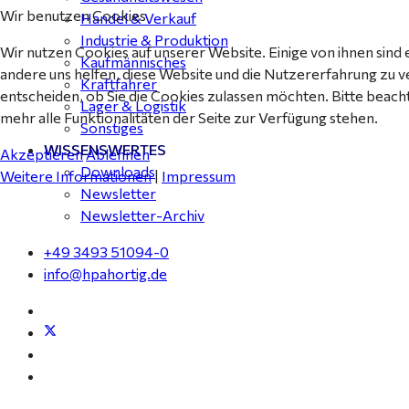
Wir benutzen Cookies
Handel & Verkauf
Industrie & Produktion
Wir nutzen Cookies auf unserer Website. Einige von ihnen sind 
Kaufmännisches
andere uns helfen, diese Website und die Nutzererfahrung zu v
Kraftfahrer
entscheiden, ob Sie die Cookies zulassen möchten. Bitte beach
Lager & Logistik
mehr alle Funktionalitäten der Seite zur Verfügung stehen.
Sonstiges
WISSENSWERTES
Akzeptieren
Ablehnen
Downloads
Weitere Informationen
|
Impressum
Newsletter
Newsletter-Archiv
+49 3493 51094-0
info@hpahortig.de