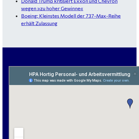
Donald Trump kritisiert Exxon und Chevron
wegen »zu hoher Gewinne«
Boeing: Kleinstes Modell der 737-Max-Reihe
erhält Zulassung