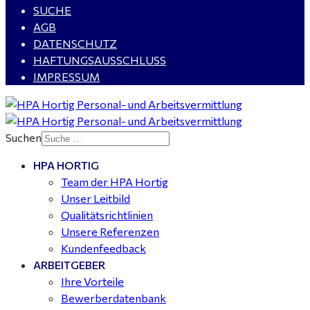
SUCHE
AGB
DATENSCHUTZ
HAFTUNGSAUSSCHLUSS
IMPRESSUM
Suchen
HPA HORTIG
Team der HPA Hortig
Unser Leitbild
Qualitätsrichtlinien
Unsere Referenzen
Kundenfeedback
ARBEITGEBER
Ihre Vorteile
Bewerberdatenbank