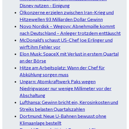
Disney nutzen - Einigung
Ölkonzerne erzielen zwischen Iran-Krieg und
Hitzewellen 93 Milliarden Dollar Gewinn
Novo Nordisk – Wegovy: Abnehmpille kommt
nach Deutschland – Anleger trotzdem enttäuscht
McDonald’s schasst US-Chef Joe Erlinger und
wirft ihm Fehler vor
Elon Musk: SpaceX mit Verlust in erstem Quartal
an der Börse
Hitze am Arbeitsplatz: Wann der Chef für
Abkühlung sorgen muss
Ungarn: Atomkraftwerk Paks wegen
Niedrigwasser nur wenige Millimeter vor der
Abschaltung
Lufthansa: Gewinn bricht ein, Kerosinkosten und
Streiks belasten Quartalszahlen
Dortmund: Neue U-Bahnen bewusst ohne
Klimaanlage bestellt