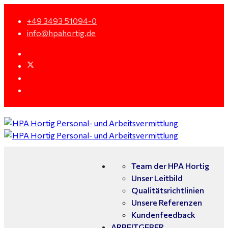
+49 3493 51094-0
info@hpahortig.de
Team der HPA Hortig
Unser Leitbild
Qualitätsrichtlinien
Unsere Referenzen
Kundenfeedback
ARBEITGEBER