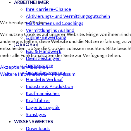
ARBEITNEHMER
Ihre Karriere-Chance
Aktivierungs- und Vermittlungsgutschein
Wir benutzen Cookies
Maßnahmen und Coachings
Vermittlung ins Ausland
Wir nutzen Cookies auf unserer Website. Einige von ihnen sind 
Online-Bewerbung
andere uns helfen, diese Website und die Nutzererfahrung zu v
JOBBÖRSE
entscheiden, ob Sie die Cookies zulassen möchten. Bitte beach
Bau & Handwerk
mehr alle Funktionalitäten der Seite zur Verfügung stehen.
Dienstleistungen
Gastronomie
Akzeptieren
Ablehnen
Gesundheitswesen
Weitere Informationen
|
Impressum
Handel & Verkauf
Industrie & Produktion
Kaufmännisches
Kraftfahrer
Lager & Logistik
Sonstiges
WISSENSWERTES
Downloads