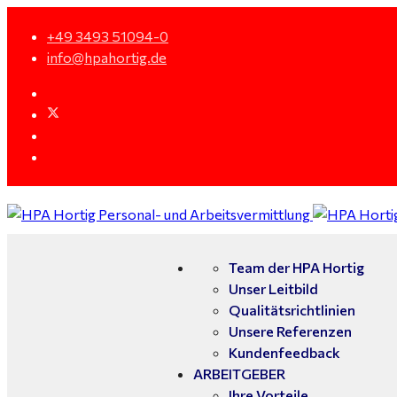
+49 3493 51094-0
info@hpahortig.de
Team der HPA Hortig
Unser Leitbild
Qualitätsrichtlinien
Unsere Referenzen
Kundenfeedback
ARBEITGEBER
Ihre Vorteile