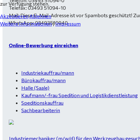
Telefon: 03493 51094-0
zur Verfügung stehen.
Telefax: 03493 51094-10
Mail:
Diese E-Mail-Adresse ist vor Spambots geschützt! Zur
Akzeptieren
Ablehnen
WhatsApp: 03493510940
Weitere Informationen
|
Impressum
Online-Bewerbung einreichen
Industriekauffrau/mann
Bürokauffrau/mann
Halle (Saale)
Kaufmann/-frau Spedition und Logistikdienstleistung
Speditionskauffrau
Sachbearbeiterin
Industriemechaniker (m/w/d) für den Werkzeugbau gesucht