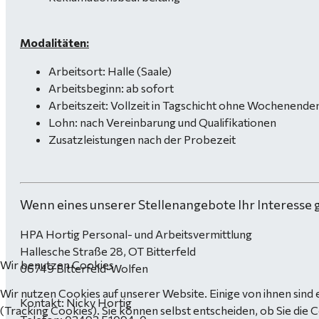
Modalitäten:
Arbeitsort: Halle (Saale)
Arbeitsbeginn: ab sofort
Arbeitszeit: Vollzeit in Tagschicht ohne Wochenende
Lohn: nach Vereinbarung und Qualifikationen
Zusatzleistungen nach der Probezeit
Wenn eines unserer Stellenangebote Ihr Interesse 
HPA Hortig Personal- und Arbeitsvermittlung
Hallesche Straße 28, OT Bitterfeld
Wir benutzen Cookies
06749 Bitterfeld-Wolfen
Wir nutzen Cookies auf unserer Website. Einige von ihnen sind 
Kontakt: Nicky Hortig
(Tracking Cookies). Sie können selbst entscheiden, ob Sie die 