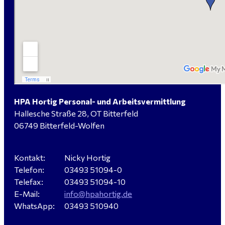
Elektromeister / -techniker (m/w/d) Kalkulation /
Planung / Überwachung - Bitterfeld-Wolfen
Hausmeister (m/w/d) für ein festes Objekt in
Sandersdorf- Brehna gesucht
HPA Hortig Personal- und Arbeitsvermittlung
Hallesche Straße 28, OT Bitterfeld
Verkäufer / Fachberater (m/w/d) - Baustoffe Fliesen -
06749 Bitterfeld-Wolfen
für Dessau-Roßlau gesucht
Kontakt:
Nicky Hortig
Telefon:
03493 51094-0
Servicemeister Kfz (m/w/d) - Bitterfeld-Wolfen
Telefax:
03493 51094-10
gesucht - ab 4.500,00 €
E-Mail:
info@hpahortig.de
WhatsApp:
03493 510940