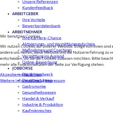
Unsere Referenzen
Kundenfeedback
ARBEITGEBER
Ihre Vorteile
Bewerberdatenbank
ARBEITNEHMER
Wir benutzen Cookies
Ihre Karriere-Chance
Aktivierungs- und Vermittlungsgutschein
Wir nutzen Cookies auf unserer Website. Einige von ihnen sind 
Maßnahmen und Coachings
andere uns helfen, diese Website und die Nutzererfahrung zu v
Vermittlung ins Ausland
entscheiden, ob Sie die Cookies zulassen möchten. Bitte beach
Online-Bewerbung
mehr alle Funktionalitäten der Seite zur Verfügung stehen.
JOBBÖRSE
Bau & Handwerk
Akzeptieren
Ablehnen
Dienstleistungen
Weitere Informationen
|
Impressum
Gastronomie
Gesundheitswesen
Handel & Verkauf
Industrie & Produktion
Kaufmännisches