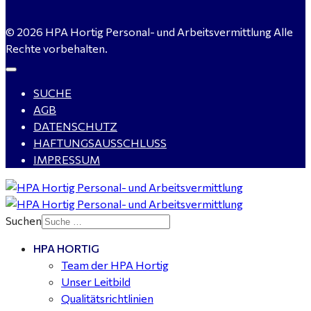
WIG-Schweißer / Vorrichter (m/w/d) Anlagen- und
© 2026 HPA Hortig Personal- und Arbeitsvermittlung Alle
Rohrleitungsbau - Tagschicht - Leuna ab 20 €
Rechte vorbehalten.
SUCHE
Kalkulator (m/w/d) mit technischen Erfahrungen
AGB
gesucht für Halle (Saale) - ab 4.000 €
DATENSCHUTZ
HAFTUNGSAUSSCHLUSS
IMPRESSUM
Buchhalter (m/w/d) für Halle (Saale) gesucht - TZ 20-
25
Suchen
HPA HORTIG
Mitarbeiter Wohnungssanierung / Maler (m/w/d)
Team der HPA Hortig
Dessau-Roßlau - ab 18,00 €
Unser Leitbild
Qualitätsrichtlinien