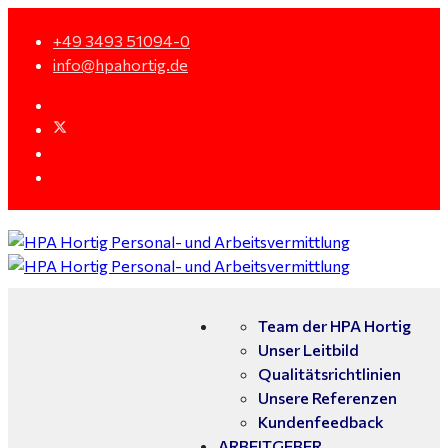
+49 3493 51094-0
info@hpahortig.de
Team der HPA Hortig
Unser Leitbild
Qualitätsrichtlinien
Unsere Referenzen
Kundenfeedback
ARBEITGEBER