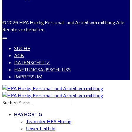
WIG-Schweißer / Vorrichter (m/w/d) Anlagen- und
© 2026 HPA Hortig Personal- und Arbeitsvermittlung Alle
Rohrleitungsbau - Tagschicht - Leuna ab 20 €
Rechte vorbehalten.
SUCHE
Kalkulator (m/w/d) mit technischen Erfahrungen
AGB
gesucht für Halle (Saale) - ab 4.000 €
DATENSCHUTZ
HAFTUNGSAUSSCHLUSS
IMPRESSUM
Buchhalter (m/w/d) für Halle (Saale) gesucht - TZ 20-
25
Suchen
HPA HORTIG
Mitarbeiter Wohnungssanierung / Maler (m/w/d)
Team der HPA Hortig
Dessau-Roßlau - ab 18,00 €
Unser Leitbild