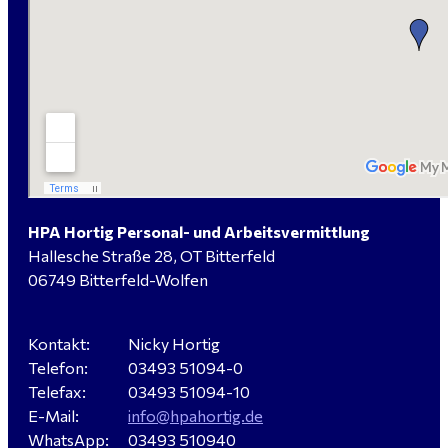
Elektromeister / -techniker (m/w/d) Kalkulation /
Planung / Überwachung - Bitterfeld-Wolfen
Hausmeister (m/w/d) für ein festes Objekt in
Sandersdorf- Brehna gesucht
HPA Hortig Personal- und Arbeitsvermittlung
Hallesche Straße 28, OT Bitterfeld
Verkäufer / Fachberater (m/w/d) - Baustoffe Fliesen -
06749 Bitterfeld-Wolfen
für Dessau-Roßlau gesucht
Kontakt:
Nicky Hortig
Telefon:
03493 51094-0
Servicemeister Kfz (m/w/d) - Bitterfeld-Wolfen
Telefax:
03493 51094-10
gesucht - ab 4.500,00 €
E-Mail:
info@hpahortig.de
WhatsApp:
03493 510940