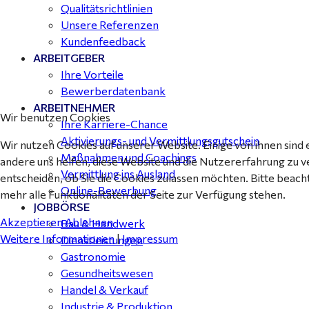
Qualitätsrichtlinien
Unsere Referenzen
Kundenfeedback
ARBEITGEBER
Ihre Vorteile
Bewerberdatenbank
ARBEITNEHMER
Wir benutzen Cookies
Ihre Karriere-Chance
Aktivierungs- und Vermittlungsgutschein
Wir nutzen Cookies auf unserer Website. Einige von ihnen sind 
Maßnahmen und Coachings
andere uns helfen, diese Website und die Nutzererfahrung zu v
Vermittlung ins Ausland
entscheiden, ob Sie die Cookies zulassen möchten. Bitte beach
Online-Bewerbung
mehr alle Funktionalitäten der Seite zur Verfügung stehen.
JOBBÖRSE
Akzeptieren
Ablehnen
Bau & Handwerk
Weitere Informationen
|
Impressum
Dienstleistungen
Gastronomie
Gesundheitswesen
Handel & Verkauf
Industrie & Produktion