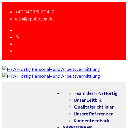
+49 3493 51094-0
info@hpahortig.de
Team der HPA Hortig
Unser Leitbild
Qualitätsrichtlinien
Unsere Referenzen
Kundenfeedback
ARBEITGEBER