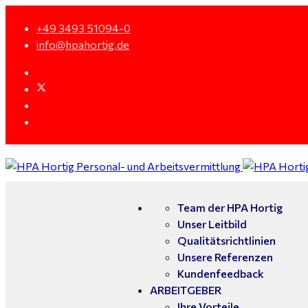
+49 3493 51094-0
info@hpahortig.de
Team der HPA Hortig
Unser Leitbild
Qualitätsrichtlinien
Unsere Referenzen
Kundenfeedback
ARBEITGEBER
Ihre Vorteile