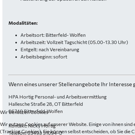
Modalitäten:
Arbeitsort: Bitterfeld- Wolfen
Arbeitszeit: Vollzeit Tagschicht (05.00-13.30 Uhr)
Entgelt: nach Vereinbarung
Arbeitsbeginn: sofort
Wenn eines unserer Stellenangebote Ihr Interesse 
HPA Hortig Personal- und Arbeitsvermittlung
Hallesche Straße 28, OT Bitterfeld
06749 Bitterfeld-Wolfen
Wir benutzen Cookies
Wir nutzen Cookies auf unserer Website. Einige von ihnen sind 
Kontakt: Nicky Hortig
(Tracking Cookies). Sie können selbst entscheiden, ob Sie die 
Telefon: 03493 51094-0