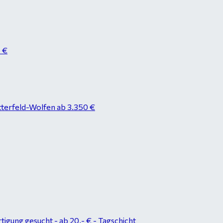
8 €
tterfeld-Wolfen ab 3.350 €
tigung gesucht - ab 20,- € - Tagschicht