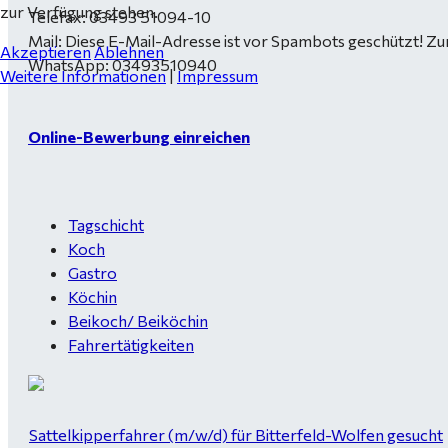
zur Verfügung stehen.
Telefax: 03493 51094-10
Mail:
Diese E-Mail-Adresse ist vor Spambots geschützt! Zur
Akzeptieren
Ablehnen
WhatsApp: 03493510940
Weitere Informationen
|
Impressum
Online-Bewerbung einreichen
Tagschicht
Koch
Gastro
Köchin
Beikoch/ Beiköchin
Fahrertätigkeiten
Sattelkipperfahrer (m/w/d) für Bitterfeld-Wolfen gesucht