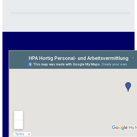
Maurer / Putzer (m/w/d) Bitterfeld-Wolfen gesucht -
ab 3.500 € (keine Montage)
handwerklicher Allrounder (m/w/d) für Bitterfeld-
Wolfen gesucht
Elektromeister / -techniker (m/w/d) Kalkulation /
Planung / Überwachung - Bitterfeld-Wolfen
Hausmeister (m/w/d) für ein festes Objekt in
Sandersdorf- Brehna gesucht