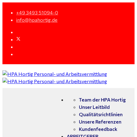
+49 3493 51094-0
info@hpahortig.de
Team der HPA Hortig
Unser Leitbild
Qualitätsrichtlinien
Unsere Referenzen
Kundenfeedback
ARBEITGEBER