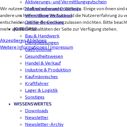
Aktivierungs- und Vermittlungsgutschein
Wir nutzen Cookies auf unserer Website. Einige von ihnen sind 
Maßnahmen und Coachings
andere uns helfen, diese Website und die Nutzererfahrung zu v
Vermittlung ins Ausland
entscheiden, ob Sie die Cookies zulassen möchten. Bitte beach
Online-Bewerbung
mehr alle Funktionalitäten der Seite zur Verfügung stehen.
JOBBÖRSE
Bau & Handwerk
Akzeptieren
Ablehnen
Dienstleistungen
Weitere Informationen
|
Impressum
Gastronomie
Gesundheitswesen
Handel & Verkauf
Industrie & Produktion
Kaufmännisches
Kraftfahrer
Lager & Logistik
Sonstiges
WISSENSWERTES
Downloads
Newsletter
Newsletter-Archiv