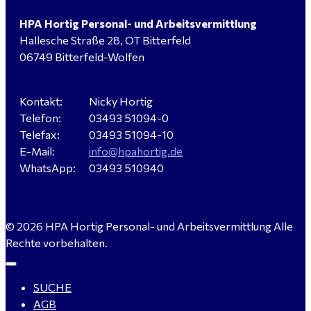
HPA Hortig Personal- und Arbeitsvermittlung
Hallesche Straße 28, OT Bitterfeld
Verkäufer / Fachberater (m/w/d) - Baustoffe Fliesen -
06749 Bitterfeld-Wolfen
für Dessau-Roßlau gesucht
Kontakt:
Nicky Hortig
Telefon:
03493 51094-0
Servicemeister Kfz (m/w/d) - Bitterfeld-Wolfen
Telefax:
03493 51094-10
gesucht - ab 4.500,00 €
E-Mail:
info@hpahortig.de
WhatsApp:
03493 510940
WIG-Schweißer / Vorrichter (m/w/d) Anlagen- und
© 2026 HPA Hortig Personal- und Arbeitsvermittlung Alle
Rohrleitungsbau - Tagschicht - Leuna ab 20 €
Rechte vorbehalten.
SUCHE
Kalkulator (m/w/d) mit technischen Erfahrungen
AGB
gesucht für Halle (Saale) - ab 4.000 €