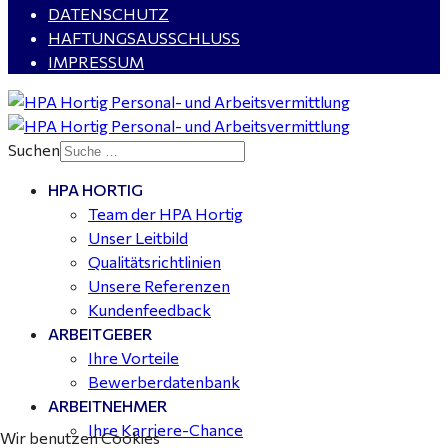
DATENSCHUTZ
HAFTUNGSAUSSCHLUSS
IMPRESSUM
Buchhalter (m/w/d) für Halle (Saale) gesucht - TZ 20-
25
Suchen
HPA HORTIG
Mitarbeiter Wohnungssanierung / Maler (m/w/d)
Team der HPA Hortig
Dessau-Roßlau - ab 18,00 €
Unser Leitbild
Qualitätsrichtlinien
Unsere Referenzen
Kundenfeedback
ARBEITGEBER
Ihre Vorteile
Bewerberdatenbank
ARBEITNEHMER
Ihre Karriere-Chance
Wir benutzen Cookies