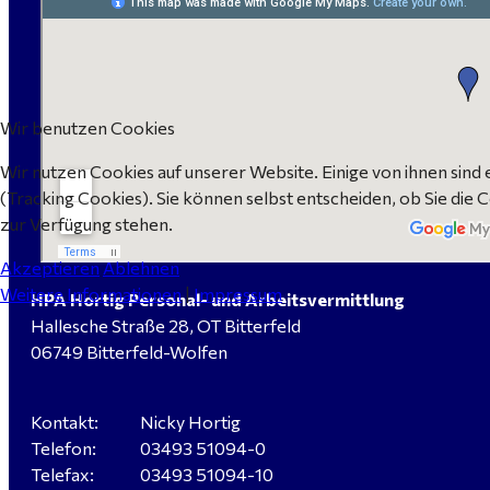
Wir benutzen Cookies
Wir nutzen Cookies auf unserer Website. Einige von ihnen sind 
(Tracking Cookies). Sie können selbst entscheiden, ob Sie die 
zur Verfügung stehen.
Akzeptieren
Ablehnen
Weitere Informationen
|
Impressum
HPA Hortig Personal- und Arbeitsvermittlung
Hallesche Straße 28, OT Bitterfeld
06749 Bitterfeld-Wolfen
Kontakt:
Nicky Hortig
Telefon:
03493 51094-0
Telefax:
03493 51094-10