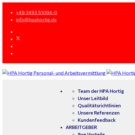
+49 3493 51094-0
info@hpahortig.de
Team der HPA Hortig
Unser Leitbild
Qualitätsrichtlinien
Unsere Referenzen
Kundenfeedback
ARBEITGEBER
Ihre Vorteile