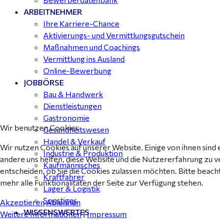
ARBEITNEHMER
Ihre Karriere-Chance
Aktivierungs- und Vermittlungsgutschein
Maßnahmen und Coachings
Vermittlung ins Ausland
Online-Bewerbung
JOBBÖRSE
Bau & Handwerk
Dienstleistungen
Gastronomie
Wir benutzen Cookies
Gesundheitswesen
Handel & Verkauf
Wir nutzen Cookies auf unserer Website. Einige von ihnen sind 
Industrie & Produktion
andere uns helfen, diese Website und die Nutzererfahrung zu v
Kaufmännisches
entscheiden, ob Sie die Cookies zulassen möchten. Bitte beach
Kraftfahrer
mehr alle Funktionalitäten der Seite zur Verfügung stehen.
Lager & Logistik
Sonstiges
Akzeptieren
Ablehnen
WISSENSWERTES
Weitere Informationen
|
Impressum