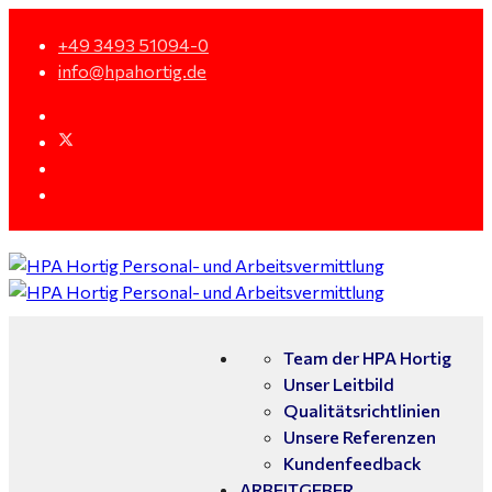
+49 3493 51094-0
info@hpahortig.de
Team der HPA Hortig
Unser Leitbild
Qualitätsrichtlinien
Unsere Referenzen
Kundenfeedback
ARBEITGEBER