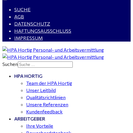
SUCHE
AGB
DATENSCHUTZ
HAFTUNGSAUSSCHLUSS
IMPRESSUM
Suchen
HPA HORTIG
Team der HPA Hortig
Unser Leitbild
Qualitätsrichtlinien
Unsere Referenzen
Kundenfeedback
ARBEITGEBER
Ihre Vorteile
Bewerberdatenbank