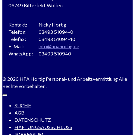
Hausmeister (m/w/d) für ein festes Objekt in
06749 Bitterfeld-Wolfen
Sandersdorf- Brehna gesucht
Kontakt:
Nicky Hortig
Telefon:
03493 51094-0
Verkäufer / Fachberater (m/w/d) - Baustoffe Fliesen -
Telefax:
03493 51094-10
für Dessau-Roßlau gesucht
E-Mail:
info@hpahortig.de
WhatsApp:
03493 510940
Servicemeister Kfz (m/w/d) - Bitterfeld-Wolfen
© 2026 HPA Hortig Personal- und Arbeitsvermittlung Alle
gesucht - ab 4.500,00 €
Rechte vorbehalten.
SUCHE
WIG-Schweißer / Vorrichter (m/w/d) Anlagen- und
AGB
Rohrleitungsbau - Tagschicht - Leuna ab 20 €
DATENSCHUTZ
HAFTUNGSAUSSCHLUSS
IMPRESSUM