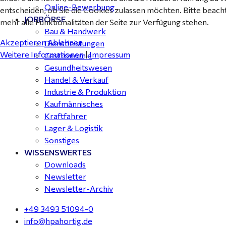
Online-Bewerbung
entscheiden, ob Sie die Cookies zulassen möchten. Bitte beach
JOBBÖRSE
mehr alle Funktionalitäten der Seite zur Verfügung stehen.
Bau & Handwerk
Akzeptieren
Ablehnen
Dienstleistungen
Weitere Informationen
|
Impressum
Gastronomie
Gesundheitswesen
Handel & Verkauf
Industrie & Produktion
Kaufmännisches
Kraftfahrer
Lager & Logistik
Sonstiges
WISSENSWERTES
Downloads
Newsletter
Newsletter-Archiv
+49 3493 51094-0
info@hpahortig.de