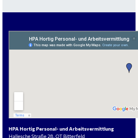
Garten- und Landschaftsbauer (m/w/d) für Bitterfeld
gesucht - ab 3.000 €
Maurer / Putzer (m/w/d) Bitterfeld-Wolfen gesucht -
ab 3.500 € (keine Montage)
handwerklicher Allrounder (m/w/d) für Bitterfeld-
Wolfen gesucht
Elektromeister / -techniker (m/w/d) Kalkulation /
Planung / Überwachung - Bitterfeld-Wolfen
HPA Hortig Personal- und Arbeitsvermittlung
Hallesche Straße 28, OT Bitterfeld