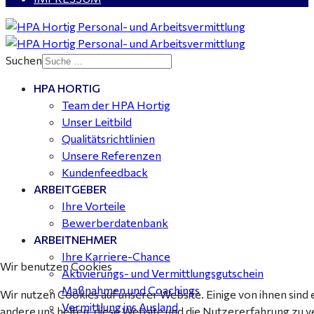
Kalkulator (m/w/d) mit technischen Erfahrungen
gesucht für Halle (Saale) - ab 4.000 €
Suchen
HPA HORTIG
Buchhalter (m/w/d) für Halle (Saale) gesucht - TZ 20-
Team der HPA Hortig
25
Unser Leitbild
Qualitätsrichtlinien
Unsere Referenzen
Kundenfeedback
ARBEITGEBER
Ihre Vorteile
Bewerberdatenbank
ARBEITNEHMER
Ihre Karriere-Chance
Wir benutzen Cookies
Aktivierungs- und Vermittlungsgutschein
Maßnahmen und Coachings
Wir nutzen Cookies auf unserer Website. Einige von ihnen sind 
Vermittlung ins Ausland
andere uns helfen, diese Website und die Nutzererfahrung zu v