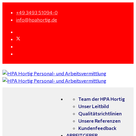
+49 3493 51094-0
info@hpahortig.de
Team der HPA Hortig
Unser Leitbild
Qualitätsrichtlinien
Unsere Referenzen
Kundenfeedback
ARBEITGEBER