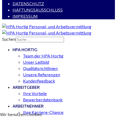
DATENSCHUTZ
HAFTUNGSAUSSCHLUSS
IMPRESSUM
Buchhalter (m/w/d) für Halle (Saale) gesucht - TZ 20-
25
Suchen
HPA HORTIG
Mitarbeiter Wohnungssanierung / Maler (m/w/d)
Team der HPA Hortig
Dessau-Roßlau - ab 18,00 €
Unser Leitbild
Qualitätsrichtlinien
Unsere Referenzen
Kundenfeedback
ARBEITGEBER
Ihre Vorteile
Bewerberdatenbank
ARBEITNEHMER
Ihre Karriere-Chance
Wir benutzen Cookies