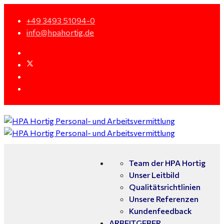
+49 3493 51094-0
info@hpahortig.de
Team der HPA Hortig
Unser Leitbild
Qualitätsrichtlinien
Unsere Referenzen
Kundenfeedback
ARBEITGEBER