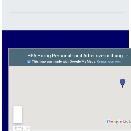
Maurer / Putzer (m/w/d) Bitterfeld-Wolfen gesucht -
ab 3.500 € (keine Montage)
handwerklicher Allrounder (m/w/d) für Bitterfeld-
Wolfen gesucht
Elektromeister / -techniker (m/w/d) Kalkulation /
Planung / Überwachung - Bitterfeld-Wolfen
Hausmeister (m/w/d) für ein festes Objekt in
Sandersdorf- Brehna gesucht