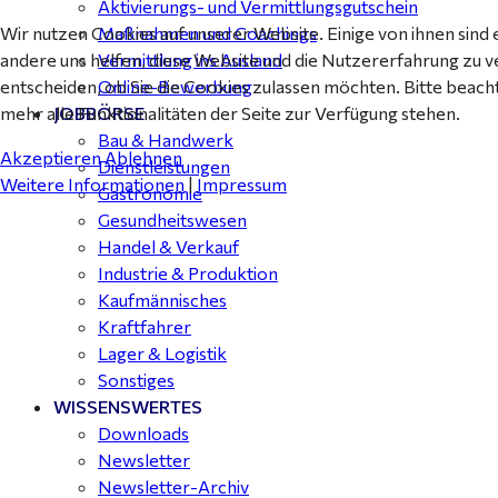
Aktivierungs- und Vermittlungsgutschein
Wir nutzen Cookies auf unserer Website. Einige von ihnen sind 
Maßnahmen und Coachings
andere uns helfen, diese Website und die Nutzererfahrung zu v
Vermittlung ins Ausland
entscheiden, ob Sie die Cookies zulassen möchten. Bitte beach
Online-Bewerbung
mehr alle Funktionalitäten der Seite zur Verfügung stehen.
JOBBÖRSE
Bau & Handwerk
Akzeptieren
Ablehnen
Dienstleistungen
Weitere Informationen
|
Impressum
Gastronomie
Gesundheitswesen
Handel & Verkauf
Industrie & Produktion
Kaufmännisches
Kraftfahrer
Lager & Logistik
Sonstiges
WISSENSWERTES
Downloads
Newsletter
Newsletter-Archiv