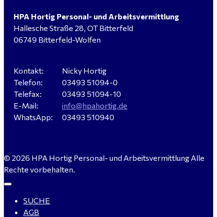
HPA Hortig Personal- und Arbeitsvermittlung
Hallesche Straße 28, OT Bitterfeld
Verkäufer / Fachberater (m/w/d) - Baustoffe Fliesen -
06749 Bitterfeld-Wolfen
für Dessau-Roßlau gesucht
Kontakt:
Nicky Hortig
Telefon:
03493 51094-0
Servicemeister Kfz (m/w/d) - Bitterfeld-Wolfen
Telefax:
03493 51094-10
gesucht - ab 4.500,00 €
E-Mail:
info@hpahortig.de
WhatsApp:
03493 510940
WIG-Schweißer / Vorrichter (m/w/d) Anlagen- und
© 2026 HPA Hortig Personal- und Arbeitsvermittlung Alle
Rohrleitungsbau - Tagschicht - Leuna ab 20 €
Rechte vorbehalten.
SUCHE
Kalkulator (m/w/d) mit technischen Erfahrungen
AGB
gesucht für Halle (Saale) - ab 4.000 €