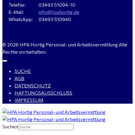
Telefax:
03493 51094-10
E-Mail:
info@hpahortig.de
Servicemeister Kfz (m/w/d) - Bitterfeld-Wolfen
WhatsApp:
03493 510940
gesucht - ab 4.500,00 €
© 2026 HPA Hortig Personal- und Arbeitsvermittlung Alle
WIG-Schweißer / Vorrichter (m/w/d) Anlagen- und
Rechte vorbehalten.
Rohrleitungsbau - Tagschicht - Leuna ab 20 €
SUCHE
AGB
Kalkulator (m/w/d) mit technischen Erfahrungen
DATENSCHUTZ
gesucht für Halle (Saale) - ab 4.000 €
HAFTUNGSAUSSCHLUSS
IMPRESSUM
Buchhalter (m/w/d) für Halle (Saale) gesucht - TZ 20-
Suchen
25