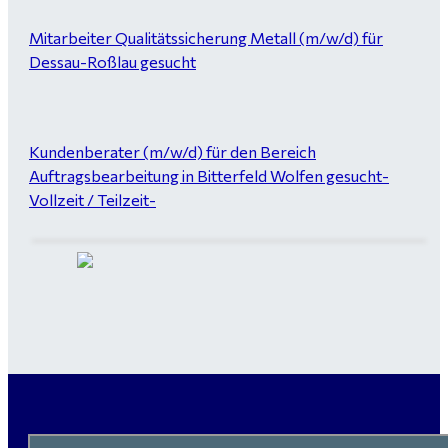
Mitarbeiter Qualitätssicherung Metall (m/w/d) für
Dessau-Roßlau gesucht
Kundenberater (m/w/d) für den Bereich
Auftragsbearbeitung in Bitterfeld Wolfen gesucht-
Vollzeit / Teilzeit-
Garten- und Landschaftsbauer (m/w/d) für Bitterfeld
gesucht - ab 3.000 €
Maurer / Putzer (m/w/d) Bitterfeld-Wolfen gesucht -
ab 3.500 € (keine Montage)