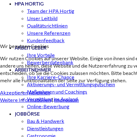
HPA HORTIG
Team der HPA Hortig
Unser Leitbild
Qualitätsrichtlinien
Unsere Referenzen
Kundenfeedback
Wir benutzen Cookies
ARBEITGEBER
Ihre Vorteile
Wir nutzen Cookies auf unserer Website. Einige von ihnen sind 
Bewerberdatenbank
andere uns helfen, diese Website und die Nutzererfahrung zu v
ARBEITNEHMER
entscheiden, ob Sie die Cookies zulassen möchten. Bitte beach
Ihre Karriere-Chance
mehr alle Funktionalitäten der Seite zur Verfügung stehen.
Aktivierungs- und Vermittlungsgutschein
Maßnahmen und Coachings
Akzeptieren
Ablehnen
Vermittlung ins Ausland
Weitere Informationen
|
Impressum
Online-Bewerbung
JOBBÖRSE
Bau & Handwerk
Dienstleistungen
Gastronomie