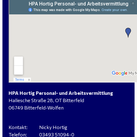
handwerklicher Allrounder (m/w/d) für Bitterfeld-
Wolfen gesucht
Elektromeister / -techniker (m/w/d) Kalkulation /
Planung / Überwachung - Bitterfeld-Wolfen
Hausmeister (m/w/d) für ein festes Objekt in
Sandersdorf- Brehna gesucht
HPA Hortig Personal- und Arbeitsvermittlung
Hallesche Straße 28, OT Bitterfeld
06749 Bitterfeld-Wolfen
Verkäufer / Fachberater (m/w/d) - Baustoffe Fliesen -
für Dessau-Roßlau gesucht
Kontakt:
Nicky Hortig
Telefon:
03493 51094-0