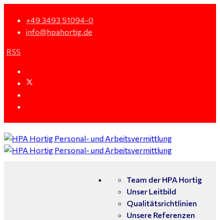
+49 3493 51094-0
info@hpahortig.de
RSS
Team der HPA Hortig
Unser Leitbild
Qualitätsrichtlinien
Unsere Referenzen